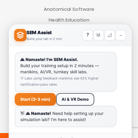
Anatomical Software
Health Education
Medical Simulators
HELP LINK
Team
Our Quality
Enquiry Cart
Why SEM Trainers- Supplier of Medical Manikins and
Simulators
COVID-19 Simulation Resources